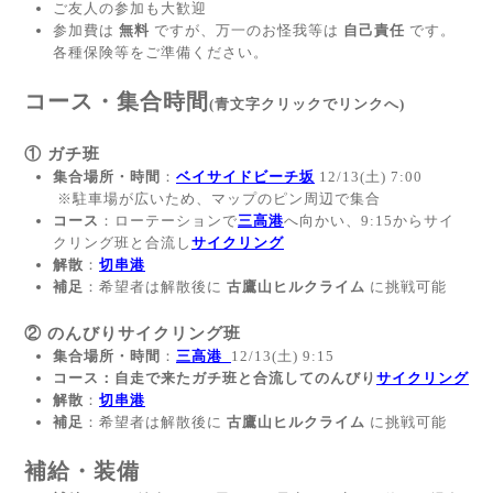
ご友人の参加も大歓迎
参加費は
無料
ですが、万一のお怪我等は
自己責任
です。
各種保険等をご準備ください。
コース・集合時間
(青文字クリックでリンクへ)
① ガチ班
集合場所・時間
：
ベイサイドビーチ坂
12/13(土) 7:00
※駐車場が広いため、マップのピン周辺で集合
コース
：ローテーションで
三高港
へ向かい、9:15からサイ
クリング班と合流し
サイクリング
解散
：
切串港
補足
：希望者は解散後に
古鷹山ヒルクライム
に挑戦可能
② のんびりサイクリング班
集合場所・時間
：
三高港
12/13(土) 9:15
コース
：自走で来たガチ班と合流してのんびり
サイクリング
解散
：
切串港
補足
：希望者は解散後に
古鷹山ヒルクライム
に挑戦可能
補給・装備