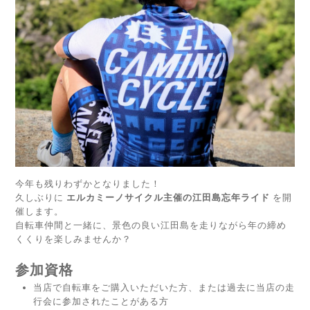
今年も残りわずかとなりました！
久しぶりに
エルカミーノサイクル主催の江田島忘年ライド
を開
催します。
自転車仲間と一緒に、景色の良い江田島を走りながら年の締め
くくりを楽しみませんか？
参加資格
当店で自転車をご購入いただいた方、または過去に当店の走
行会に参加されたことがある方