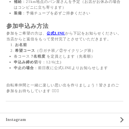
補給
：21km地点のパン屋さんを予定（お店がお休みの場合
はコンビニに立ち寄ります）
装備
：予備チューブを必ずご持参ください
参加申込み方法
参加をご希望の方は、
公式LINE
から下記をお知らせください。
当店からと返信をもって受付完了とさせていただきます。
お名前
希望コース
（①ガチ班／②サイクリング班）
各コース
7名程度
を定員とします（先着順）
申込み締め切り
：12/6(土)
中止の場合
：前日夜に公式LINEよりお知らせします
自転車仲間と一緒に楽しい思い出を作りましょう！皆さまのご
参加をお待ちしています 🚴‍♀️✨
Instagram