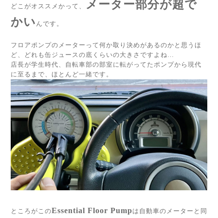
メーター部分が
超で
どこがオススメかって、
かい
んです。
フロアポンプのメーターって何か取り決めがあるのかと思うほ
ど、どれも缶ジュースの底くらいの大きさですよね…
店長が学生時代、自転車部の部室に転がってたポンプから現代
に至るまで、ほとんど一緒です。
Essential Floor Pump
ところがこの
は自動車のメーターと同