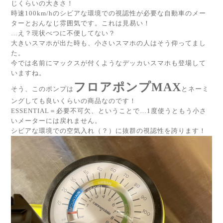
じくらいの大きさ！
時速100km/hのシビアな環境での視認性が必要な自動車のメー
ターとおんなじ雰囲気です。これは見易い！
…え？現状べつに不便してない？
大きいスマホが出た時も、小さいスマホの人はそう仰ってまし
た。
今では名前にマックスが付くようなデッカいスマホも登場して
いますね。
フロアポンプMAX
そう、このポンプは
とネーミ
ングしても良いくらいの商品なのです！
ESSENTIAL＝必要不可欠、ということで…1度使うともう小さ
いメーターには戻れません。
シビアな環境での空気入れ（？）に抜群の視認性を誇ります！