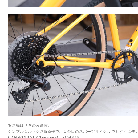
変速機はリヤのみ装備。
シンプルなルックス&操作で、１台目のスポーツサイクルでもすぐに使
CANNONDALE Topstone4…¥154,000