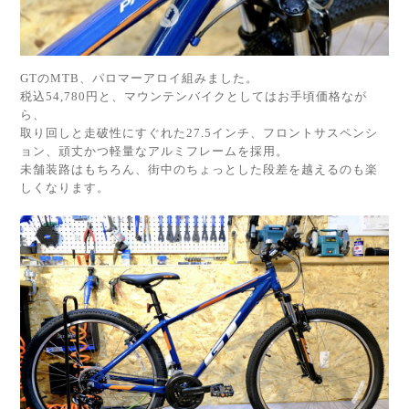
GTのMTB、パロマーアロイ組みました。
税込54,780円と、マウンテンバイクとしてはお手頃価格なが
ら、
取り回しと走破性にすぐれた27.5インチ、フロントサスペンシ
ョン、頑丈かつ軽量なアルミフレームを採用。
未舗装路はもちろん、街中のちょっとした段差を越えるのも楽
しくなります。