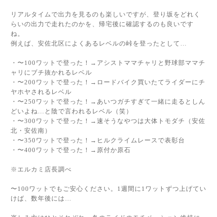
リアルタイムで出力を見るのも楽しいですが、登り坂をどれく
らいの出力で走れたのかを、帰宅後に確認するのも良いです
ね。
例えば、安佐北区によくあるレベルの峠を登ったとして…
・〜100ワットで登った！→アシストママチャリと野球部ママチ
ャリにブチ抜かれるレベル
・〜200ワットで登った！→ロードバイク買いたてライダーにチ
ヤホヤされるレベル
・〜250ワットで登った！→あいつガチすぎて一緒に走るとしん
どいよね…と陰で言われるレベル（笑）
・〜300ワットで登った！→速そうなやつは大体トモダチ（安佐
北・安佐南）
・〜350ワットで登った！→ヒルクライムレースで表彰台
・〜400ワットで登った！→原付か原石
※エルカミ店長調べ
〜100ワットでもご安心ください。1週間に1ワットずつ上げてい
けば、数年後には…