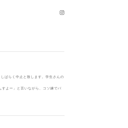
ら、しばらく中止と致します。学生さんの
んすよー」と言いながら、コソ練でバ