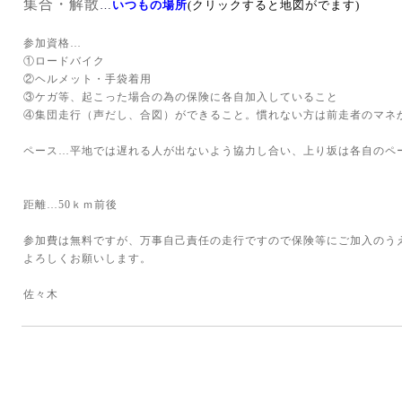
集合・解散
…
いつもの場所
(クリックすると地図がでます)
参加資格
…
①ロードバイク
②ヘルメット・手袋着用
③ケガ等、起こった場合の為の保険に各自加入していること
④集団走行（声だし、合図）ができること。慣れない方は前走者のマネ
ペース
…平地では遅れる人が出ないよう協力し合い、上り坂は各自のペ
距離
…50ｋｍ前後
参加費は無料ですが、万事自己責任の走行ですので保険等にご加入のう
よろしくお願いします。
佐々木