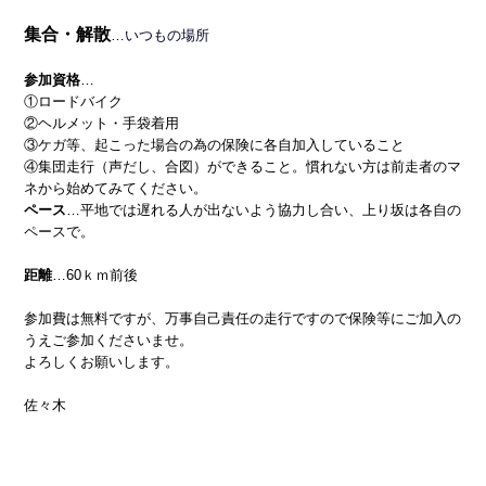
集合・解散
…いつもの場所
参加資格
…
①ロードバイク
②ヘルメット・手袋着用
③ケガ等、起こった場合の為の保険に各自加入していること
④集団走行（声だし、合図）ができること。慣れない方は前走者のマ
ネから始めてみてください。
ペース
…平地では遅れる人が出ないよう協力し合い、上り坂は各自の
ペースで。
距離
…60ｋｍ前後
参加費は無料ですが、万事自己責任の走行ですので保険等にご加入の
うえご参加くださいませ。
よろしくお願いします。
佐々木