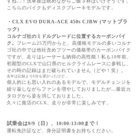
すね…！洗車後は眺めながらご飯３杯はいけそうです。
こちらのバイクもディスクブレーキモデルです。
・
CLX EVO DURA-ACE 450s CJBW (
マットブラ
ック
)
コルナゴ社のミドルグレードに位置するカーボンバイ
ク。
フレーム25万円からと、高価格モデルの多いコルナ
ゴ社の中では他社含めフツーの価格帯のカーボンバイク
ですが、走りはレーサーも納得の高性能！私も10年前、
初期型のCLXで山口県のヒルクライムレースに参戦し、
その時の記録はまだ破られていません（どや！笑）。
去年は記録より6分も遅かったけど…
個人的にも思い入れのあるモデルで、モデルチェンジを
繰り返しながらファンを増やしておりましたが…最近カ
タログから姿を消しておりました。
久々に復活のCLX、走りが非常に楽しみです。
試乗会は9/9（日）、10:00-13:00まで！
運転免許証など、身分証明書をお持ちください。