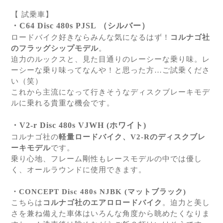
【 試乗車】
・
C64 Disc 480s PJSL
（シルバー）
ロードバイク好きならみんな気になるはず！
コルナゴ社
のフラッグシップモデル
。
迫力のルックスと、見た目通りのレーシーな乗り味。レ
ーシーな乗り味ってなんや！と思った方…ご試乗くださ
い（笑）
これから主流になって行きそうなディスクブレーキモデ
ルに乗れる貴重な機会です。
・
V2-r Disc 480s VJWH (
ホワイト
)
コルナゴ社の
軽量ロードバイク、V2-Rのディスクブレ
ーキモデル
です。
乗り心地、フレーム剛性もレースモデルの中では優し
く、オールラウンドに使用できます。
・
CONCEPT Disc 480s NJBK (
マットブラック
)
こちらは
コルナゴ社のエアロロードバイク
。迫力と美し
さを兼ね備えた車体はいろんな角度から眺めたくなりま