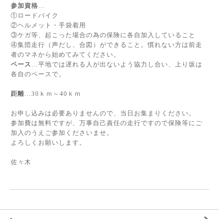
参加資格
…
①ロードバイク
②ヘルメット・手袋着用
③ケガ等、起こった場合の為の保険に各自加入していること
④集団走行（声だし、合図）ができること。慣れない方は前走
者のマネから始めてみてください。
ペース
…平地では遅れる人が出ないよう協力し合い、上り坂は
各自のペースで。
距離
…30ｋｍ～40ｋｍ
お申し込みは必要ありませんので、当日お集まりください。
参加費は無料ですが、万事自己責任の走行ですので保険等にご
加入のうえご参加くださいませ。
よろしくお願いします。
佐々木