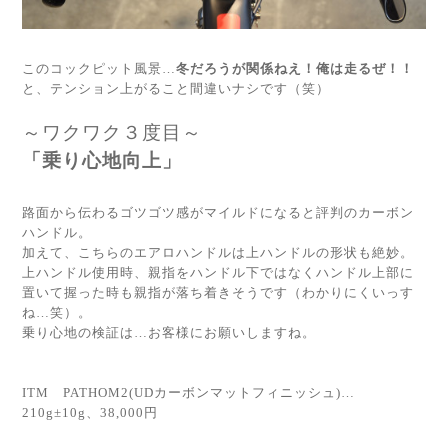
このコックピット風景…
冬だろうが関係ねえ！俺は走るぜ！！
と、テンション上がること間違いナシです（笑）
～ワクワク３度目～
「乗り心地向上」
路面から伝わるゴツゴツ感がマイルドになると評判のカーボン
ハンドル。
加えて、こちらのエアロハンドルは上ハンドルの形状も絶妙。
上ハンドル使用時、親指をハンドル下ではなくハンドル上部に
置いて握った時も親指が落ち着きそうです（わかりにくいっす
ね…笑）。
乗り心地の検証は…お客様にお願いしますね。
ITM PATHOM2(UDカーボンマットフィニッシュ)…
210g±10g、38,000円