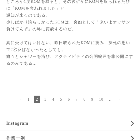
ところが1度KOMを取ると、その後誰かにKOMを取られるたび
に「KOMを奪われました」と
通知が来るのである。
少しばかり誇らしかったKOMは、突如として「来いよオッサン
負けてんぞ」の略に変貌するのだ。
真に受けてはいけない。昨日取られたKOMに挑み、決死の思い
で2秒及ばなかったとしても。
粛々とシャワーを浴び、アクティビティの公開範囲を非公開にす
るのみである…
«
1
2
3
4
5
6
7
8
9
10
...
»
Instagram
作業一例