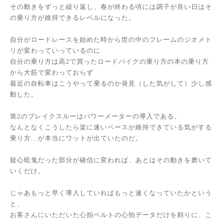
その動きをずっと繰り返し、春が終わる頃には調子が良い日はそ
の乗り方が維持できるレベルになった。
自分がロードレースを始めた時から世の中のフレームのジオメト
リが変わっていっているのに
自分の乗り方は高2で買ったロードバイクの乗り方の本の乗り方
から大筋で変わっておらず
最近の自転車はこうやって乗るのか発見（した気がして）少し感
動した。
第2のブレイクスルーはパワーメーターの導入である。
なんとなくこうしたら楽に速いペースが維持できている気がする
乗り方…が本当にワットが出ていたのだ。
疑心暗鬼だった部分が確信に変われば、あとはその動きを磨いて
いくだけ。
じゃあもっと早く導入していればもっと速くなっていたかという
と、
お客さんにいただいた心拍ベルトの心拍データだけを頼りに、こ