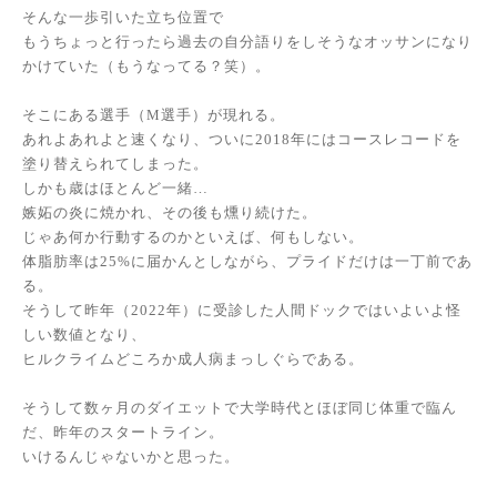
そんな一歩引いた立ち位置で
もうちょっと行ったら過去の自分語りをしそうなオッサンになり
かけていた（もうなってる？笑）。
そこにある選手（M選手）が現れる。
あれよあれよと速くなり、ついに2018年にはコースレコードを
塗り替えられてしまった。
しかも歳はほとんど一緒…
嫉妬の炎に焼かれ、その後も燻り続けた。
じゃあ何か行動するのかといえば、何もしない。
体脂肪率は25%に届かんとしながら、プライドだけは一丁前であ
る。
そうして昨年（2022年）に受診した人間ドックではいよいよ怪
しい数値となり、
ヒルクライムどころか成人病まっしぐらである。
そうして数ヶ月のダイエットで大学時代とほぼ同じ体重で臨ん
だ、昨年のスタートライン。
いけるんじゃないかと思った。