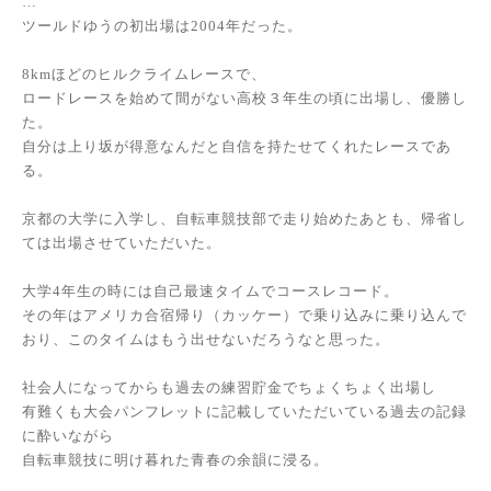
…
ツールドゆうの初出場は2004年だった。
8kmほどのヒルクライムレースで、
ロードレースを始めて間がない高校３年生の頃に出場し、優勝し
た。
自分は上り坂が得意なんだと自信を持たせてくれたレースであ
る。
京都の大学に入学し、自転車競技部で走り始めたあとも、帰省し
ては出場させていただいた。
大学4年生の時には自己最速タイムでコースレコード。
その年はアメリカ合宿帰り（カッケー）で乗り込みに乗り込んで
おり、このタイムはもう出せないだろうなと思った。
社会人になってからも過去の練習貯金でちょくちょく出場し
有難くも大会パンフレットに記載していただいている過去の記録
に酔いながら
自転車競技に明け暮れた青春の余韻に浸る。