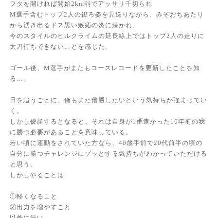
フタを開ければ開始2km弱でアッサリ千切られ
M選手含むトップ2人の後ろ姿を見送りながら、みぞおちあたり
から湧き出るドス黒い嫉妬の炎に焼かれ、
今のスタイルのヒルクライムの延長線上ではトップ2人の走りに
太刀打ちできないことを感じた。
ゴール後、M選手がまたもコースレコードを更新したことを知
る…。
日を追うごとに、俺もまた優勝したいという気持ちが強まってい
く。
しかし優勝するとなると、それは自身が1番速かった16年前の我
に勝つ必要があることを意味している。
若い頃に運動をされていた方なら、40歳手前で20代前半の頃の
自分に勝つチャレンジにゾッとする気持ちがわかっていただける
と思う。
しかしやることは
①軽くなること
②出力を増やすこと
以外に無い。