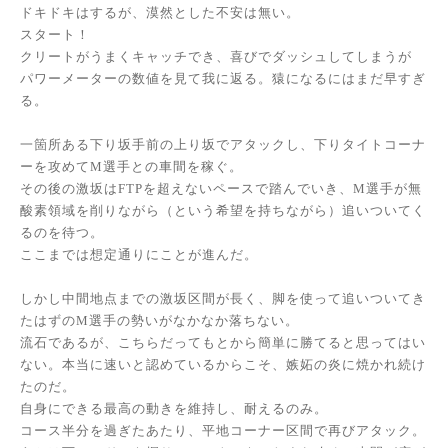
ドキドキはするが、漠然とした不安は無い。
スタート！
クリートがうまくキャッチでき、喜びでダッシュしてしまうが
パワーメーターの数値を見て我に返る。猿になるにはまだ早すぎ
る。
一箇所ある下り坂手前の上り坂でアタックし、下りタイトコーナ
ーを攻めてM選手との車間を稼ぐ。
その後の激坂はFTPを超えないペースで踏んでいき、M選手が無
酸素領域を削りながら（という希望を持ちながら）追いついてく
るのを待つ。
ここまでは想定通りにことが進んだ。
しかし中間地点までの激坂区間が長く、脚を使って追いついてき
たはずのM選手の勢いがなかなか落ちない。
流石であるが、こちらだってもとから簡単に勝てると思ってはい
ない。本当に速いと認めているからこそ、嫉妬の炎に焼かれ続け
たのだ。
自身にできる最高の動きを維持し、耐えるのみ。
コース半分を過ぎたあたり、平地コーナー区間で再びアタック。