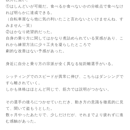
①はしんどいが可能だ。食べるか食べないかの分岐点で食べなけ
れば明らかに達成できる。
（自転車屋なら他に気の利いたこと言わないといけませんね、す
みません‥笑）
②はかなり絶望的だった。
自身の乗り方に関してはかなり煮詰められている実感があり、こ
れから練習方法に少々工夫を凝らしたところで
劇的な改善はない予感があった。
身近に自分と乗り方の宗派が全く異なる短距離選手がいる。
シッティングでのスピードが異常に伸び、こちらはダンシングで
すら離されていく。
しかも体格はほとんど同じで、筋力では説明がつかない。
その選手の後ろにつかせていただき、動き方の意識を徹底的に見
て、聞いて盗もうとした。
数ヶ月やったあたりで、少しだけだが、それまでより疲れずに進
む感触があった。