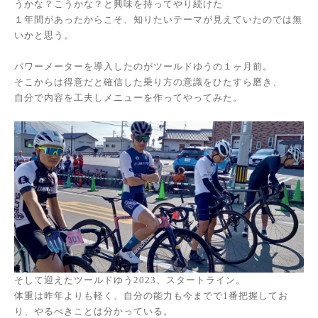
うかな？こうかな？と興味を持ってやり続けた
１年間があったからこそ、知りたいテーマが見えていたのでは無
いかと思う。
パワーメーターを導入したのがツールドゆうの１ヶ月前。
そこからは得意だと確信した乗り方の意識をひたすら磨き、
自分で内容を工夫しメニューを作ってやってみた。
そして迎えたツールドゆう2023、スタートライン。
体重は昨年よりも軽く、自分の能力も今までで1番把握してお
り、やるべきことは分かっている。