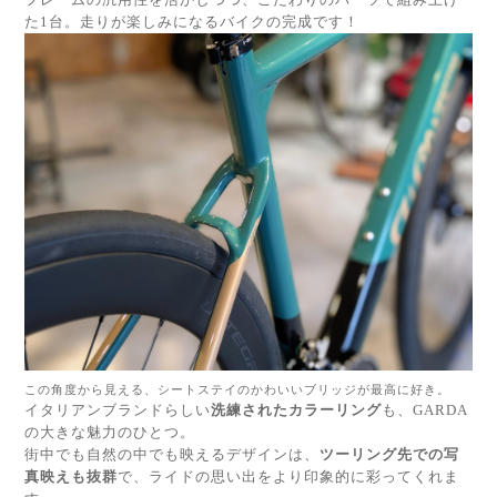
た1台。走りが楽しみになるバイクの完成です！
この角度から見える、シートステイのかわいいブリッジが最高に好き。
イタリアンブランドらしい
洗練されたカラーリング
も、GARDA
の大きな魅力のひとつ。
街中でも自然の中でも映えるデザインは、
ツーリング先での写
真映えも抜群
で、ライドの思い出をより印象的に彩ってくれま