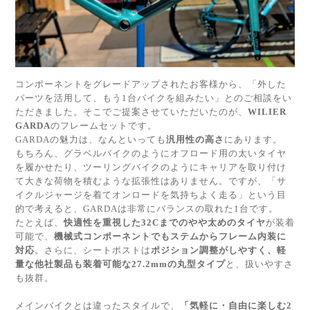
コンポーネントをグレードアップされたお客様から、「外した
パーツを活用して、もう1台バイクを組みたい」とのご相談をい
ただきました。そこでご提案させていただいたのが、
WILIER
GARDA
のフレームセットです。
GARDAの魅力は、なんといっても
汎用性の高さ
にあります。
もちろん、グラベルバイクのようにオフロード用の太いタイヤ
を履かせたり、ツーリングバイクのようにキャリアを取り付け
て大きな荷物を積むような拡張性はありません。ですが、「サ
イクルジャージを着てオンロードを気持ちよく走る」という目
的で考えると、GARDAは非常にバランスの取れた1台です。
たとえば、
快適性を重視した32Cまでのやや太めのタイヤ
が装着
可能で、
機械式コンポーネントでもステムからフレーム内装に
対応
。さらに、シートポストは
ポジション調整がしやすく、軽
量な他社製品も装着可能な27.2mmの丸型タイプ
と、扱いやすさ
も抜群。
メインバイクとは違ったスタイルで、
「気軽に・自由に楽しむ2