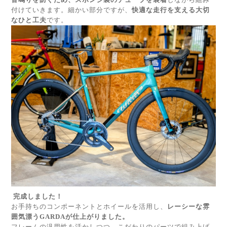
付けていきます。細かい部分ですが、
快適な走行を支える大切
なひと工夫
です。
完成しました！
お手持ちのコンポーネントとホイールを活用し、
レーシーな雰
囲気漂うGARDAが仕上がりました。
フレームの汎用性を活かしつつ、こだわりのパーツで組み上げ