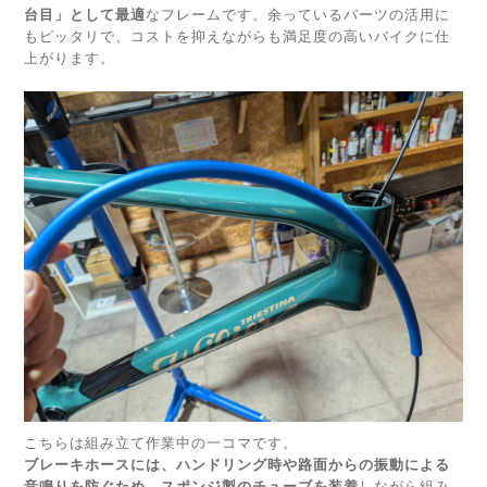
台目」として最適
なフレームです。余っているパーツの活用に
もピッタリで、コストを抑えながらも満足度の高いバイクに仕
上がります。
こちらは組み立て作業中の一コマです。
ブレーキホースには、ハンドリング時や路面からの振動による
音鳴りを防ぐため、スポンジ製のチューブを装着
しながら組み