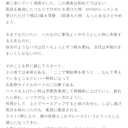
速に老いていく感覚がした。この感覚は初めてではない。
英語を勉強したつもりでTOEICを受けた時、DVDのレッスンを
受けただけで簿記3級を受験、3回落ちた時…もっとあるけどやめ
よう。
今までもだいたい、バカなのに要領よくやろうとした時に失敗す
る人生なのだ。
自分のようなバカは日々ちょっとずつ積み重ね、当日は本能のま
まいくしかないのだ。
そのことを肝に銘じてスタート。
上り坂では余裕がある。「ここで無駄脚を使うと…」なんて考え
ているとニセクレバー野郎になって
広島県サイクルロードの二の舞である。
ペースを上げたい時は雰囲気無視して積極的に上げていく。疲れ
たら休む。シツケのなってない犬のように。
何周かして、上りでペースアップすると抜け出せた。しばし逃げ
気分を味わったのち、集団に吸収される。
ラスト2周に入り、脚の状態もこれぞレースというピリッとした
感じになってきた。