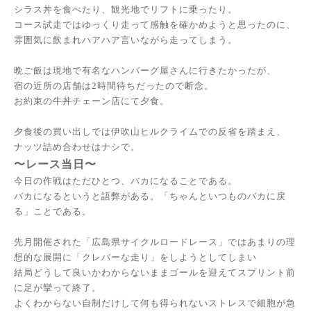
シラス丼を食べたり、観光地でリフトに乗ったり。
コース試走ではゆっくり走って感触を確かめようと思ったのに、
雰囲気に飲まれハアハア言いながら走ってしまう。
晩ご飯は現地で有名なハンバーグ屋さんに行きたかったが、
宿の近所の店舗は2時間待ちだったので断念。
お約束の牛丼チェーン店にて夕食。
夕食後の買い出しでは伊吹山ヒルクライムでの反省を踏まえ、
ナッツ詰め合わせはナシで。
〜レース当日〜
今日の作戦はただひとつ、バカになることである。
バカになるというと語弊がある。「ちゃんといつものバカに戻
る」ことである。
先月開催された「広島県サイクルロードレース」ではあまりの理
想的な展開に「クレバーな走り」をしようとしてしまい
結局どうして良いかわからないままゴールを迎えてスプリント前
に足が攣って終了。
よくわからない自制だけして何も得られないストレスで細胞が急