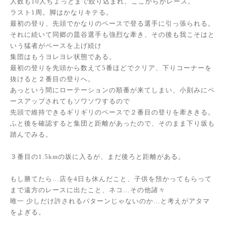
人数も10人ちょっとまで絞り込まれ、ここからがレース。
ラスト1周。脚はかなりキテる。
最初の登り、先頭でかなりのペースで登る選手に引っ張られる。
それに続いて同郷の皿谷選手も強烈な牽き、その後も我こそはと
いう猛者がペースを上げ続け
集団はもうヨレヨレ状態である。
最初の登りを先頭から数えて5番ほどでクリア、下りコーナーを
抜けると２番目の登りへ。
あっという間にローテーションの順番が来てしまい、小刻みにペ
ースアップされてもソワソワするので
先頭で維持できるギリギリのペースで２番目の登りを牽ききる。
ふと後を確認すると集団と距離があったので、そのまま下り坂も
踏んでみる。
３番目の1.5kmの坂に入るが、まだ後ろと距離がある。
もし勝てたら…店を4日も休んだこと、子供を預かってもらって
まで遠方のレースに出たこと、ネコ…その他諸々
唯一 少しだけ許されるパターンじゃないのか…と考えがアタマ
をよぎる。