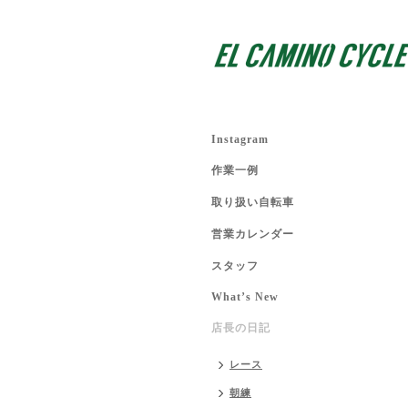
Instagram
作業一例
取り扱い自転車
営業カレンダー
スタッフ
What’s New
店長の日記
レース
朝練