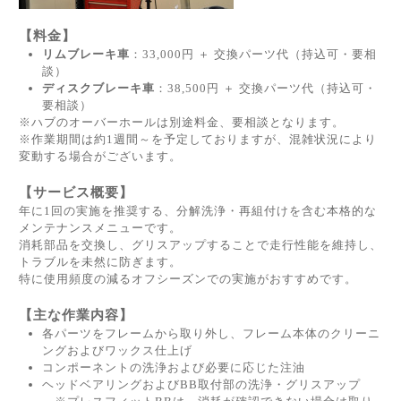
【料金】
リムブレーキ車
：33,000円 ＋ 交換パーツ代（持込可・要相
談）
ディスクブレーキ車
：38,500円 ＋ 交換パーツ代（持込可・
要相談）
※ハブのオーバーホールは別途料金、要相談となります。
※作業期間は約1週間～を予定しておりますが、混雑状況により
変動する場合がございます。
【サービス概要】
年に1回の実施を推奨する、分解洗浄・再組付けを含む本格的な
メンテナンスメニューです。
消耗部品を交換し、グリスアップすることで走行性能を維持し、
トラブルを未然に防ぎます。
特に使用頻度の減るオフシーズンでの実施がおすすめです。
【主な作業内容】
各パーツをフレームから取り外し、フレーム本体のクリーニ
ングおよびワックス仕上げ
コンポーネントの洗浄および必要に応じた注油
ヘッドベアリングおよびBB取付部の洗浄・グリスアップ