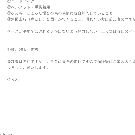
①ロードバイク
②ヘルメット・手袋着用
③ケガ等、起こった場合の為の保険に各自加入していること
④集団走行（声だし、合図）ができること。慣れない方は前走者のマネ
ペース
…平地では遅れる人が出ないよう協力し合い、上り坂は各自のペ
距離
…50ｋｍ前後
参加費は無料ですが、万事自己責任の走行ですので保険等にご加入のう
よろしくお願いします。
佐々木
ts Reserved.